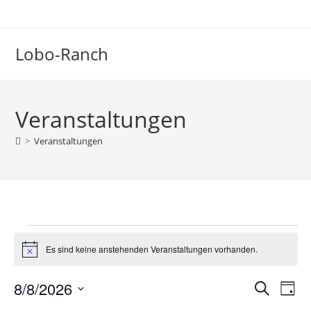
Zum
Inhalt
springen
Lobo-Ranch
Veranstaltungen
>
Veranstaltungen
Veranstaltungen
für
Es sind keine anstehenden Veranstaltungen vorhanden.
H
August
i
8,
n
2026
8/8/2026
V
V
S
w
T
e
e
u
e
D
a
i